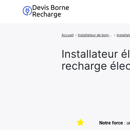
Accueil
›
Installateur de bornes de recharge pour voiture électrique en région Bourgogne-Franche-Comté
›
Installateur 
recharge éle
Notre force
: u