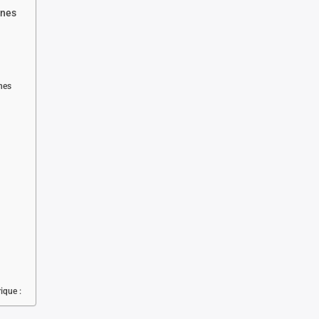
ines
nes
ique :