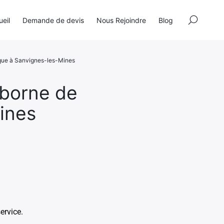
×
eil
Demande de devis
Nous Rejoindre
Blog
rique à Sanvignes-les-Mines
e borne de
ines
service.